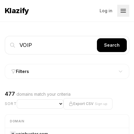
Klazify
Log in
Search
Filters
477
domains match your criteria
SORT
Export CSV
Sign up
DOMAIN
voipbuster.com