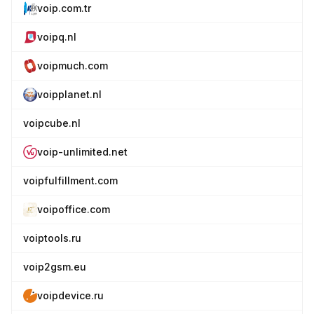
voip.com.tr
voipq.nl
voipmuch.com
voipplanet.nl
voipcube.nl
voip-unlimited.net
voipfulfillment.com
voipoffice.com
voiptools.ru
voip2gsm.eu
voipdevice.ru