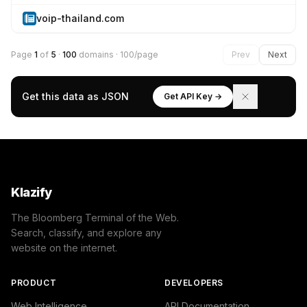
voip-thailand.com
Page
1
of
5
·
100
domains · 100/page
Prev
Next
Get this data as JSON
Get API Key →
Klazify
The Bloomberg Terminal of the Web.
Search, classify, and explore any
website on the internet.
PRODUCT
DEVELOPERS
Web Intelligence
API Documentation